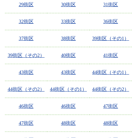
29街区
30街区
31街区
32街区
33街区
36街区
37街区
38街区
39街区（その1）
39街区（その2）
40街区
41街区
43街区
43街区
44街区（その1）
44街区（その2）
44街区（その1）
44街区（その2）
46街区
46街区
47街区
47街区
48街区
48街区