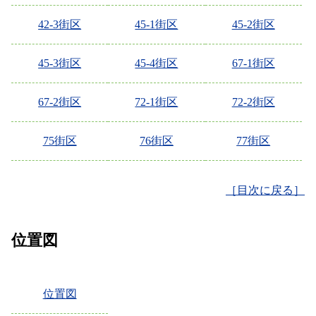
42-3街区
45-1街区
45-2街区
45-3街区
45-4街区
67-1街区
67-2街区
72-1街区
72-2街区
75街区
76街区
77街区
［目次に戻る］
位置図
位置図