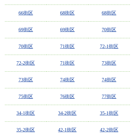
66街区
68街区
68街区
69街区
69街区
70街区
70街区
71街区
72-1街区
72-2街区
71街区
73街区
73街区
74街区
74街区
75街区
76街区
77街区
34-1街区
34-2街区
35-1街区
35-2街区
42-1街区
42-2街区