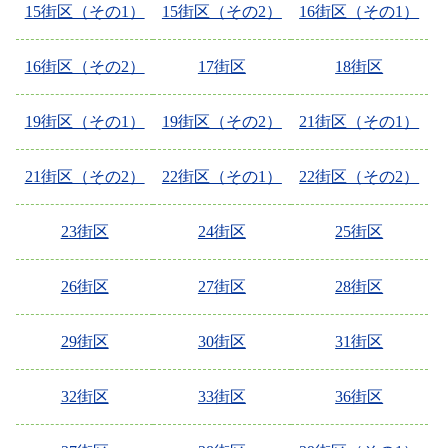
15街区（その1）
15街区（その2）
16街区（その1）
16街区（その2）
17街区
18街区
19街区（その1）
19街区（その2）
21街区（その1）
21街区（その2）
22街区（その1）
22街区（その2）
23街区
24街区
25街区
26街区
27街区
28街区
29街区
30街区
31街区
32街区
33街区
36街区