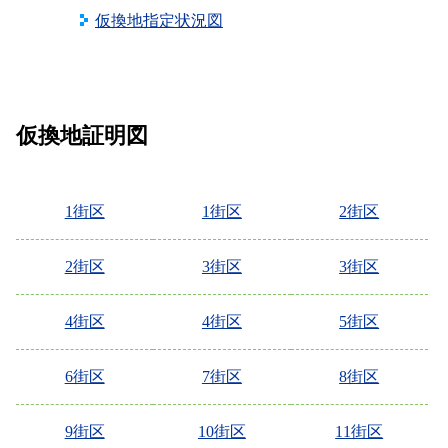
仮換地指定状況図
仮換地証明図
1街区
1街区
2街区
2街区
3街区
3街区
4街区
4街区
5街区
6街区
7街区
8街区
9街区
10街区
11街区